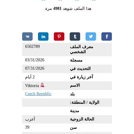
هذا الملف شوهد
4981
مرة .
6502789
معرف الملف
الشخصي
03/31/2026
مسجلة
07/31/2026
التحديث في
آخر زيارة في
2 أيام
الاسم
Viktoria
Czech Republic
بلد
الولاية / المنطقة:
مدينة
الحالة الزوجية
أعزب
39
سن