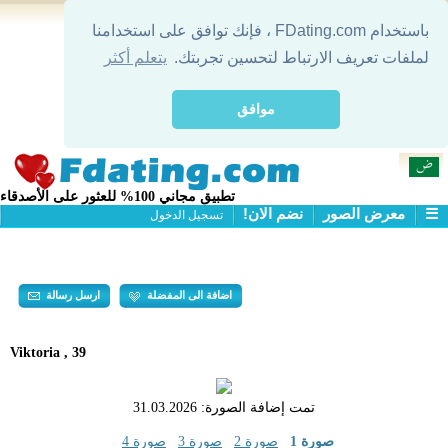
باستخدام FDating.com ، فإنك توافق على استخدامنا
لملفات تعريف الارتباط لتحسين تجربتك.
يتعلم أكثر
موافق
تطبيق مجاني 100% للعثور على الأصدقاء
☰
معرض الصور
نضم الان!
تسجيل الدخول
التعارف
معرض الصور
البحث
اضافة الى المفضلة
ارسل رسالة
Viktoria , 39
تمت إضافة الصورة:
31.03.2026
صورة 1
صورة 2
صورة 3
صورة 4