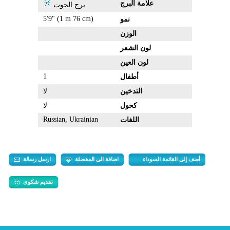
علامة البرج
برج الحوت
5'9" (1 m 76 cm)
نمو
الوزن
لون الشعر
لون العين
1
أطفال
التدخين
لا
كحول
لا
Russian, Ukrainian
اللغات
أضف إلى القائمة السوداء
اضافة الى المفضلة
ارسل رسالة
تقديم شكوى