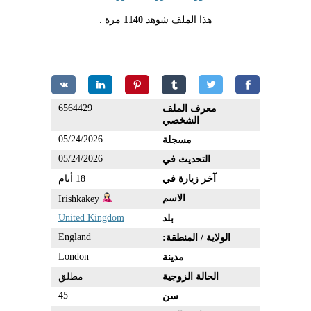
هذا الملف شوهد
1140
مرة .
6564429
معرف الملف
الشخصي
05/24/2026
مسجلة
05/24/2026
التحديث في
آخر زيارة في
18 أيام
الاسم
Irishkakey
United Kingdom
بلد
England
الولاية / المنطقة:
London
مدينة
الحالة الزوجية
مطلق
45
سن