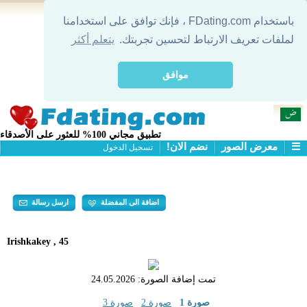
باستخدام FDating.com ، فإنك توافق على استخدامنا
لملفات تعريف الارتباط لتحسين تجربتك.
يتعلم أكثر
موافق
تطبيق مجاني 100% للعثور على الأصدقاء
☰
معرض الصور
نضم الان!
تسجيل الدخول
التعارف
معرض الصور
البحث
اضافة الى المفضلة
ارسل رسالة
Irishkakey , 45
تمت إضافة الصورة:
24.05.2026
صورة 1
صورة 2
صورة 3