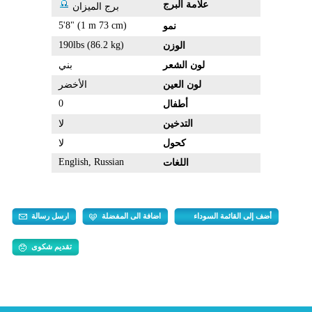
علامة البرج
برج الميزان
5'8" (1 m 73 cm)
نمو
190lbs (86.2 kg)
الوزن
لون الشعر
بني
لون العين
الأخضر
0
أطفال
التدخين
لا
كحول
لا
English, Russian
اللغات
أضف إلى القائمة السوداء
اضافة الى المفضلة
ارسل رسالة
تقديم شكوى